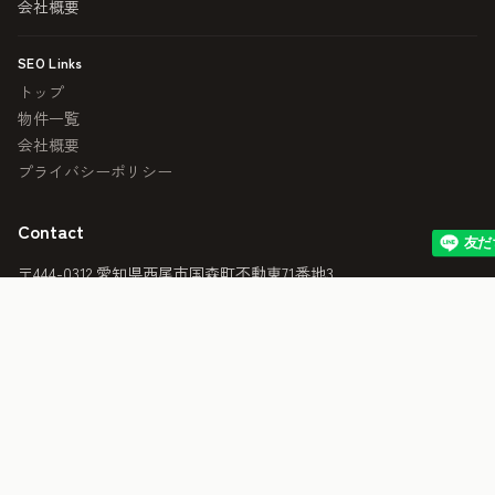
会社概要
SEO Links
トップ
物件一覧
会社概要
プライバシーポリシー
Contact
〒444-0312 愛知県西尾市国森町不動東71番地3
TEL:
0563-79-5433
FAX: 0563-79-5422
Email:
ja.life0916@gmail.com