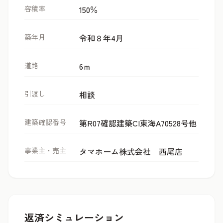
容積率
150％
築年月
令和８年4月
道路
6ｍ
引渡し
相談
建築確認番号
第R07確認建築CI東海A70528号他
事業主・売主
タマホーム株式会社 西尾店
返済シミュレーション