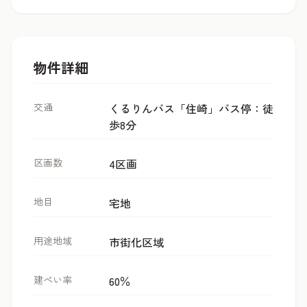
物件詳細
交通
くるりんバス「住崎」バス停：徒
歩8分
区画数
4区画
地目
宅地
用途地域
市街化区域
建ぺい率
60％